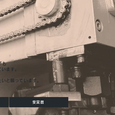
子も
ています。
たいと願っています。
受賞暦