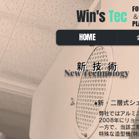
FO
Win's
Tec
＆
PL
​HOME
l
新 技 術
New Technology
●新・二層式シ
弊社ではアルミ
2008年にリ
一方で、当該二
特殊な造型機(