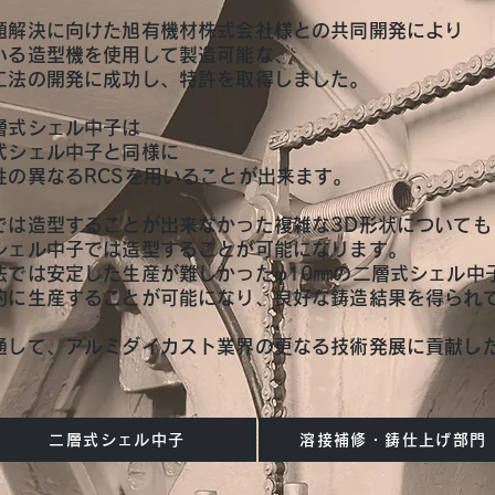
題解決に向けた旭有機材株式会社様との共同開発により
いる造型機を使用して製造可能な、
工法の開発に成功し、特許を取得しました。
層式シェル中子は
式シェル中子と同様に
性の異なるRCSを用いることが出来ます。
では造型することが出来なかった複雑な3D形状についても
シェル中子では造型することが可能になります。
法では安定した生産が難しかった
φ
10㎜の二層式シェル中
的に生産することが可能になり、良好な鋳造結果を得られ
通して、アルミダイカスト業界の更なる技術発展に貢献し
二層式シェル中子
溶接補修・鋳仕上げ部門