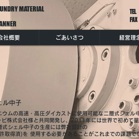
UNDRY MATERIAL
TEL
FAX
ANNER
会社概要
ごあいさつ
経営理
ェル中子
ニウムの高速・高圧ダイカストに使用可能な二層式シェル
ョービ株式会社様と共同開発し、2011年には世界で初めて
層式シェル中子の生産には弊社設計の
特許取得済)を 使用する必要があることがこれまでの課題で