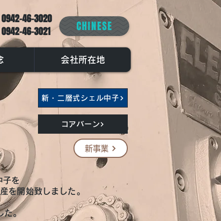
 0942-46-3020
CHINESE
 0942-46-3021
念
会社所在地
新・二層式シェル中子
コアバーン
新事業
中子を
量産を開始致しました。
した。