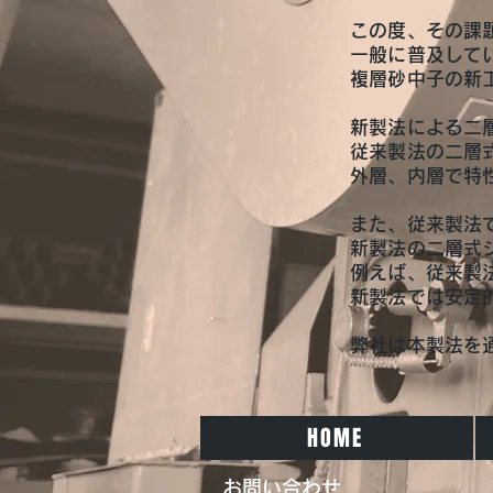
この度、その課
一般に普及して
複層砂中子の新
新製法による二
従来製法の二層
外層、内層で特
また、従来製法
新製法の二層式
例えば、従来製
新製法では安定
弊社は本製法を
HOME
お問い合わせ