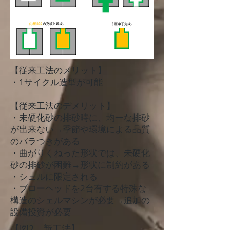
【従来工法のメリット】
・1サイクル造型が可能
【従来工法のデメリット】
・未硬化砂の排砂時に、均一な排砂
が出来ない→季節や環境による品質
のバラつきがある
・曲がりくねった形状では、未硬化
砂の排砂が困難→形状に制約がある
・シェルに限定される
・ブローヘッドを2台有する特殊な
構造のシェルマシンが必要→追加の
設備投資が必要
【図2．新工法】