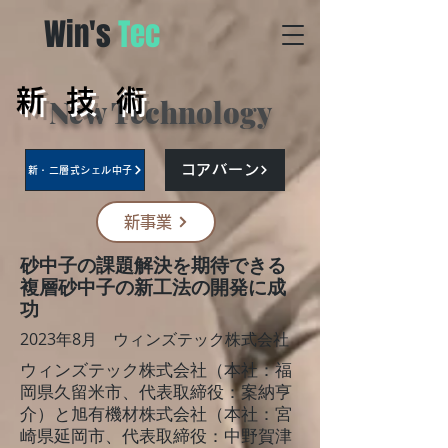
Win's
Tec
新 技 術
New Technology
コアバーン
新・二層式シェル中子
新事業
砂中子の課題解決を期待できる
複層砂中子の新工法の開発に成
功
2023年8月 ウィンズテック株式会社
ウィンズテック株式会社（本社：福
岡県久留米市、代表取締役：案納亨
介）と旭有機材株式会社（本社：宮
崎県延岡市、代表取締役：中野賀津