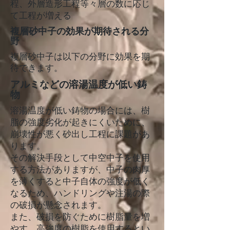
程、外層造形工程等々層の数に応じ
て工程が増える
複層砂中子の効果が期待される分
野
複層砂中子は以下の分野に効果を期
待できます。
アルミなどの溶湯温度が低い鋳
物
溶湯温度が低い鋳物の場合には、樹
脂の強度劣化が起きにくいために、
崩壊性が悪く砂出し工程に課題があ
ります。
その解決手段として中空中子を使用
する方法がありますが、中子の肉厚
を薄くすると中子自体の強度が低く
なるため、ハンドリングや注湯の際
の破損が懸念されます。
また、破損を防ぐために樹脂量を増
やす、高強度の樹脂を使用するとい