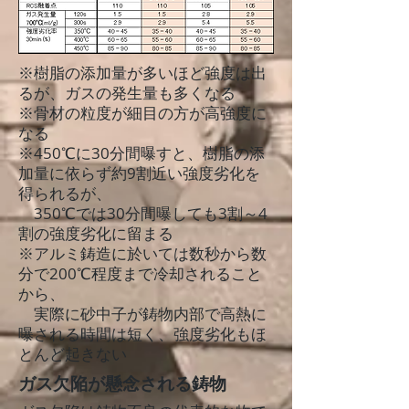
※樹脂の添加量が多いほど強度は出
るが、ガスの発生量も多くなる
※骨材の粒度が細目の方が高強度に
なる
※450℃に30分間曝すと、樹脂の添
加量に依らず約9割近い強度劣化を
得られるが、
350℃では30分間曝しても3割～4
割の強度劣化に留まる
※アルミ鋳造に於いては数秒から数
分で200℃程度まで冷却されること
から、
実際に砂中子が鋳物内部で高熱に
曝される時間は短く、強度劣化もほ
とんど起きない
ガス欠陥が懸念される鋳物