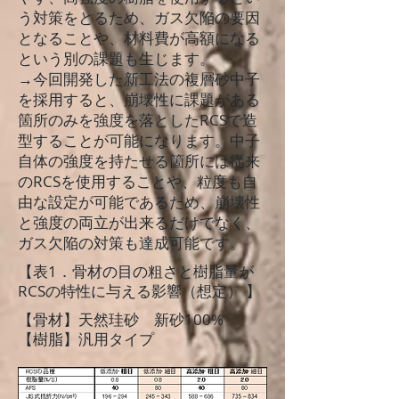
う対策をとるため、ガス欠陥の要因
となることや、材料費が高額になる
という別の課題も生じます。
→今回開発した新工法の複層砂中子
を採用すると、崩壊性に課題がある
箇所のみを強度を落としたRCSで造
型することが可能になります。中子
自体の強度を持たせる箇所には従来
のRCSを使用することや、粒度も自
由な設定が可能であるため、崩壊性
と強度の両立が出来るだけでなく、
ガス欠陥の対策も達成可能です。
【表1．骨材の目の粗さと樹脂量が
RCSの特性に与える影響（想定） 】
【骨材】天然珪砂 新砂100%
【樹脂】汎用タイプ