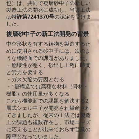
也）は、共同で複層砂中子の新しい
製造工法の開発に成功し、当該工法
は
特許第7241370号
の認定を受けま
した。
複層砂中子の新工法開発の背景
中空形状を有する鋳物を製造するた
めに使用される砂中子には、次のよ
うな機能面での課題がありました。
・崩壊性が悪く、砂出し工程に時間
と労力を要する
・ガス欠陥の要因となる
・1層構造では高額な材料（骨材・
樹脂）の使用量が多くなる
これら機能面での課題を解決する2
層式シェル中子が開発され量産され
てきましたが、従来の工法では製造
上の課題も複数存在し、市場ニーズ
に応えることが出来ておらず普及の
障壁となっていました。