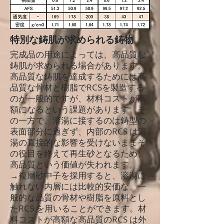
特別な鋳肌が求められる鋳物
完成品の用途によっては、高品質な
鋳肌が求められる場合があります。
高品質な鋳肌を達成するためには高
品質な骨材と樹脂でRCSを製造する
のが一般的ですが、材料コストが高
額になるという課題があります。そ
の一方で、溶湯に接するのは鋳型の
表面部分に過ぎず、内部のRCS は溶
湯の直接的な影響を受けないままそ
の役目を終えて再生砂となるため、
高品質という価値が失われます。
→複層砂中子を採用すると、溶湯に
触れない内層には比較的安価な、一
般的な品質の骨材や樹脂を原料とし
たRCS を用いることができます。材
料コストが高額な高品質のRCS は外