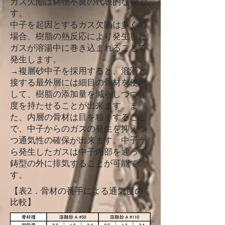
ガス欠陥は鋳物不良の代表的な物で
す。
中子を起因とするガス欠陥は多くの
場合、樹脂の熱反応により発生した
ガスが溶湯中に巻き込まれることで
発生します。
​→複層砂中子を採用すると、溶湯と
接する最外層には細目の骨材を使用
して、樹脂の添加量を減らしつつ強
度を持たせることが出来ます。ま
た、内層の骨材は目を粗くすること
で、中子からのガスの発生を抑えつ
つ通気性の確保が出来ます。中子か
ら発生したガスは中子内部を通って
鋳型の外に排気することが可能で
す。
【表2．骨材の番手による通気度の
比較】