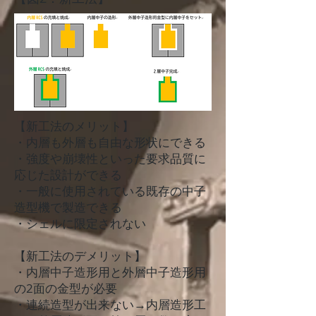
【新工法のメリット】
・内層も外層も自由な形状にできる
・強度や崩壊性といった要求品質に
応じた設計ができる
・一般に使用されている既存の中子
造型機で製造できる
・シェルに限定されない
【新工法のデメリット】
・内層中子造形用と外層中子造形用
の2面の金型が必要
・連続造型が出来ない→内層造形工