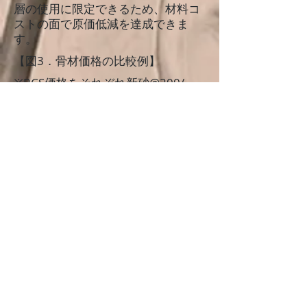
層の使用に限定できるため、材料コ
ストの面で原価低減を達成できま
す。
【図3．骨材価格の比較例】
※RCS価格をそれぞれ新砂@200/
㎏、再生砂@40/㎏とする
※外層と内層の使用比率を2：8とする
アルミダイカスト
アルミダイカストでアンダーカット
部を成形する手段としては、金型に