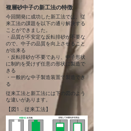
複層砂中子の新工法の特徴
今回開発に成功した新工法では、従
来工法の課題を以下の通り解決する
ことができました。
・品質が不安定な反転排砂が不要な
ので、中子の品質を向上させること
が出来る
・反転排砂が不要であり、中子形状
に制約を受けず任意の形状に製造で
きる
・一般的な中子製造装置で製造でき
る
従来工法と新工法には下の図のよう
な違いがあります。
【図1．従来工法】