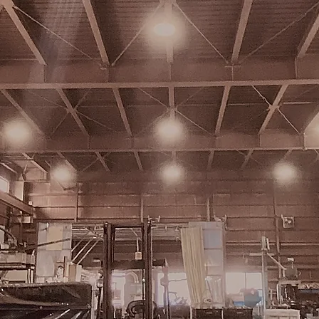
溶接補修・鋳仕上げ部門
される
​鋳物を溶接で補修する部署と
て
鋳物のバリや堰跡を仕上げる部署を
ご案内いたします
RE
READ MORE