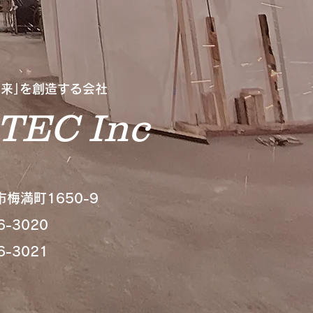
未来｣を創造する会社
TEC Inc
梅満町1650-9
6-3020
6-3021