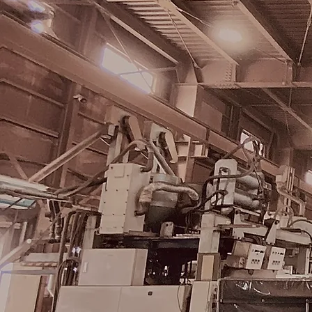
二層式シェル中子
高強度の外層と低強度の内層で
構成
二層式シェル中子（砂中子）につい
ご案内いたします
READ MO