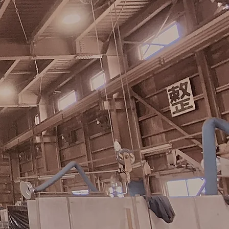
Shop
新技術・新事業
​ウィンズテック独自の新技術と
現在展開中の新事業について
ご案内いたします
READ MORE