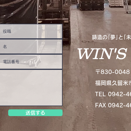
鋳造の｢夢｣と｢
WIN'S 
〒830-0048
福岡県久留米市
TEL 0942-4
FAX 0942-4
送信する